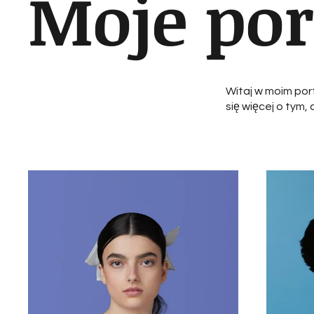
Moje por
Witaj w moim port
się więcej o tym, 