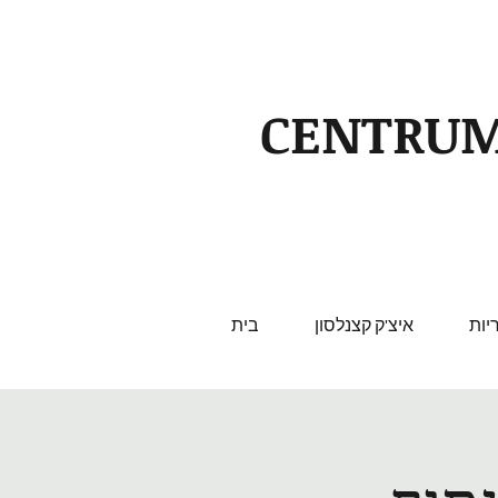
CENTRUM
יות
איצ'ק קצנלסון
בית