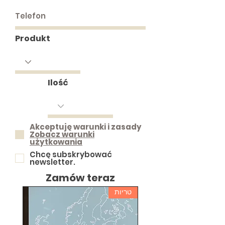
Produkt
Ilość
Akceptuję warunki i zasady
Zobacz warunki
użytkowania
Chcę subskrybować
newsletter.
Zamów teraz
טריות