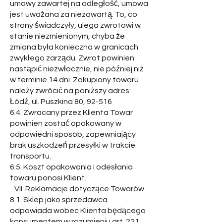
umowy zawartej na odległość, umowa
jest uważana za niezawartą. To, co
strony świadczyły, ulega zwrotowi w
stanie niezmienionym, chyba że
zmiana była konieczna w granicach
zwykłego zarządu. Zwrot powinien
nastąpić niezwłocznie, nie później niż
w terminie 14 dni. Zakupiony towaru
należy zwrócić na poniższy adres:
Łódź, ul. Puszkina 80, 92-516
6.4. Zwracany przez Klienta Towar
powinien zostać opakowany w
odpowiedni sposób, zapewniający
brak uszkodzeń przesyłki w trakcie
transportu.
6.5. Koszt opakowania i odesłania
towaru ponosi Klient.
VII. Reklamacje dotyczące Towarów
8.1. Sklep jako sprzedawca
odpowiada wobec Klienta będącego
konsumentem w rozumieniu art. 221