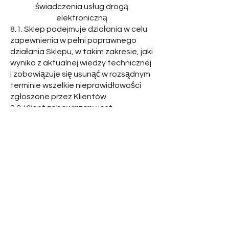
świadczenia usług drogą
elektroniczną
8.1. Sklep podejmuje działania w celu
zapewnienia w pełni poprawnego
działania Sklepu, w takim zakresie, jaki
wynika z aktualnej wiedzy technicznej
i zobowiązuje się usunąć w rozsądnym
terminie wszelkie nieprawidłowości
zgłoszone przez Klientów.
8.2. Klient zobowiązany jest
niezwłocznie powiadomić Sklep o
wszelkich nieprawidłowościach lub
przerwach w funkcjonowaniu serwisu
Sklepu Internetowego.
8.3. Nieprawidłowości związane z
funkcjonowaniem Sklepu Klient może
zgłaszać pisemnie na adres: Łódź, ul.
Puszkina 80, 92-516, mailowo pod
adres
centrumkacenelsona@gmail.com
lub