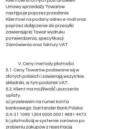
Klientowi istotnych postanowień
Umowy sprzedaży Towarów
następuje poprzez przesłanie
Klientowi na podany adres e-mail oraz
poprzez dołączenie do przesyłki
zawierającej Towar wydruku
potwierdzenia, specyfikacji
Zamówienia oraz faktury VAT.
V. Ceny i metody płatności
5.1. Ceny Towarów podawane są w
złotych polskich i zawierają wszystkie
składniki, w tym podatek VAT.
5.2. Klient ma możliwość uiszczenia
opłaty:
a.) przelewem na numer konta
bankowego: Santander Bank Polska
S.A
31 1090 1304 0000
0001 4691 4473
b.) płatnością w systemie zarówno po
zrobieniu zakupów z rejestracją